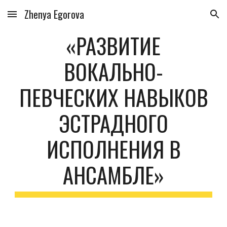
Zhenya Egorova
Skip to main content
Skip to navigation
«РАЗВИТИЕ
ВОКАЛЬНО-
ПЕВЧЕСКИХ НАВЫКОВ
ЭСТРАДНОГО
ИСПОЛНЕНИЯ В
АНСАМБЛЕ»