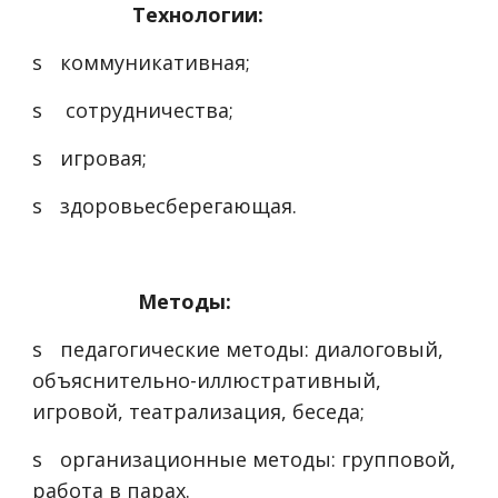
Технологии:
s
коммуникативная;
s
сотрудничества;
s
игровая;
s
здоровьесберегающая.
Методы:
s
педагогические методы: диалоговый,
объяснительно-иллюстративный,
игровой, театрализация, беседа;
s
организационные методы: групповой,
работа в парах.